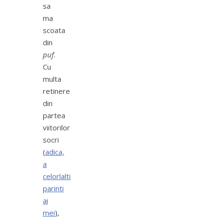
sa
ma
scoata
din
puf
.
Cu
multa
retinere
din
partea
viitorilor
socri
(
adica,
a
celorlalti
parinti
ai
mei
),