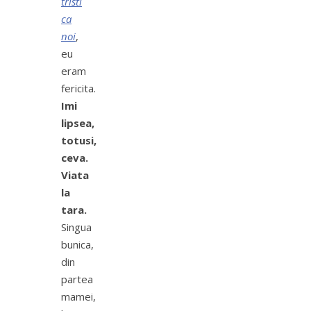
tristi
ca
noi
,
eu
eram
fericita.
Imi
lipsea,
totusi,
ceva.
Viata
la
tara.
Singua
bunica,
din
partea
mamei,