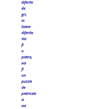
diferite
de
gri,
in
toane
diferite.
Voi
fi
o
piatra,
voi
fi
un
puzzle
de
pietricele
si
voi