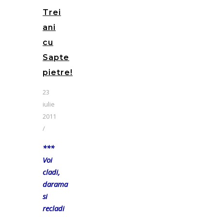
Trei
ani
cu
Sapte
pietre!
23
iulie
2011
/
***
Voi
cladi,
darama
si
recladi