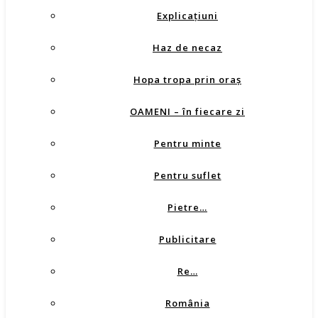
Explicaţiuni
Haz de necaz
Hopa tropa prin oraş
OAMENI – în fiecare zi
Pentru minte
Pentru suflet
Pietre…
Publicitare
Re…
România