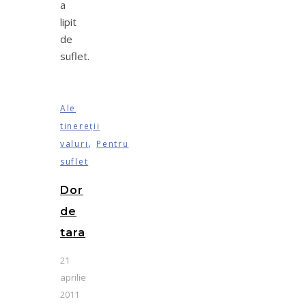
a
lipit
de
suflet.
Ale
tinereţii
,
valuri
Pentru
suflet
Dor
de
tara
21
aprilie
2011