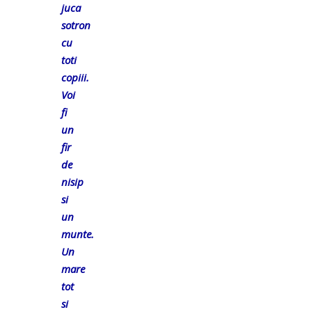
juca
sotron
cu
toti
copiii.
Voi
fi
un
fir
de
nisip
si
un
munte.
Un
mare
tot
si