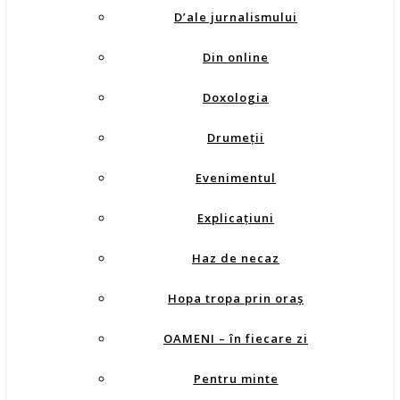
D’ale jurnalismului
Din online
Doxologia
Drumeţii
Evenimentul
Explicaţiuni
Haz de necaz
Hopa tropa prin oraş
OAMENI – în fiecare zi
Pentru minte