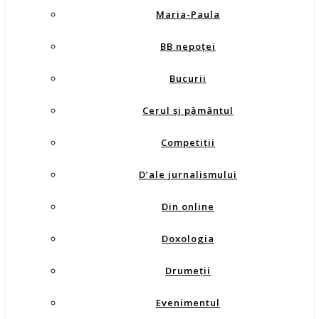
Maria-Paula
BB nepoţei
Bucurii
Cerul şi pământul
Competiţii
D’ale jurnalismului
Din online
Doxologia
Drumeţii
Evenimentul