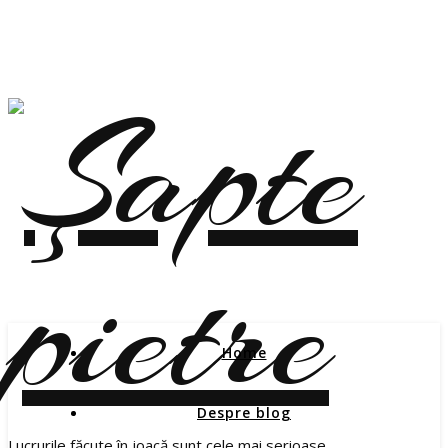
Home
Despre blog
Lucrurile făcute în joacă sunt cele mai serioase