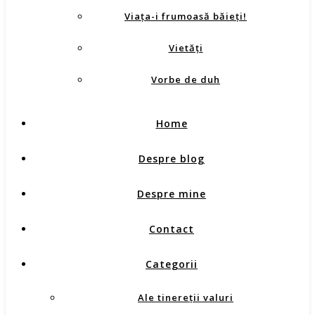
Viața-i frumoasă băieți!
Vietăţi
Vorbe de duh
Home
Despre blog
Despre mine
Contact
Categorii
Ale tinereţii valuri