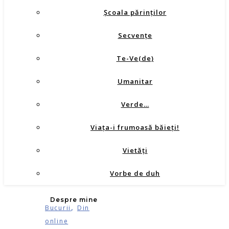
Şcoala părinţilor
Secvenţe
Te-Ve(de)
Umanitar
Verde…
Viața-i frumoasă băieți!
Vietăţi
Vorbe de duh
Despre mine
,
Bucurii
Din
online