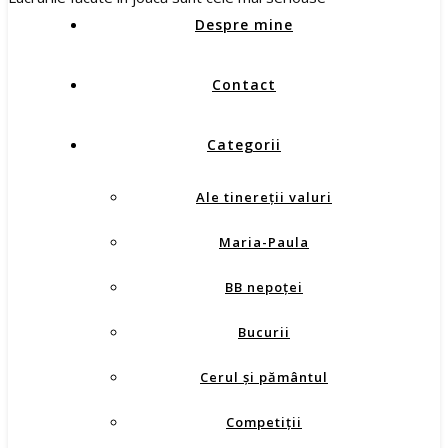
Despre mine
Contact
Categorii
Ale tinereţii valuri
Maria-Paula
BB nepoţei
Bucurii
Cerul şi pământul
Competiţii