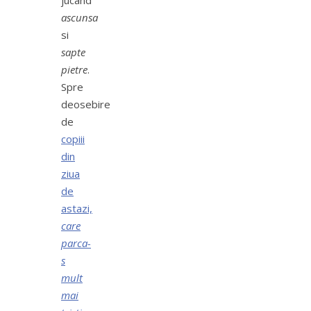
jucand
ascunsa
si
sapte
pietre
.
Spre
deosebire
de
copiii
din
ziua
de
astazi,
care
parca-
s
mult
mai